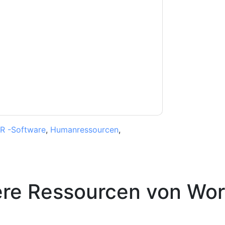
e zu
Workhuman
Kontaktaufnahme mit Ihnen
e können sich jederzeit abmelden.
Workhuman
nschutzerklärung.
Sie unseren Nutzungsbedingungen zu. Alle
erklärung
. Bei weiteren Fragen bitte mailen
R -Software
,
Humanressourcen
,
ere Ressourcen von
Wor