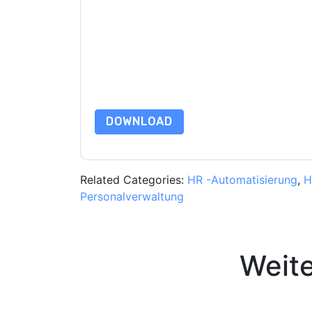
Mit dem Absenden dieses Formulars stimmen Si
marketingbezogene E-Mails oder per Telefon. Si
Webseiten u Mitteilungen unterliegen ihrer Date
Indem Sie diese Ressource anfordern, stimmen 
Daten sind geschützt durch unsere
Datenschutz
Datenschutz@techpublishhub.com
DOWNLOAD
Related Categories:
HR -Automatisierung
,
H
Personalverwaltung
Weit