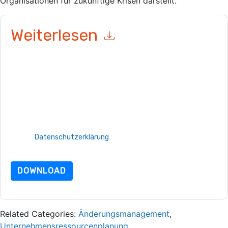
Organisationen für zukünftige Krisen darstellt.
Weiterlesen
Mit dem Absenden dieses Formulars stimmen Sie zu
UNIT4
Kontaktaufnahme mit Ihnen marketingbezogene E-Mails oder
per Telefon. Sie können sich jederzeit abmelden.
UNIT4
Webseiten u Mitteilungen unterliegen ihrer
Datenschutzerklärung.
Indem Sie diese Ressource anfordern, stimmen Sie unseren
Nutzungsbedingungen zu. Alle Daten sind geschützt durch
unsere
Datenschutzerklärung
. Bei weiteren Fragen bitte
mailen Datenschutz@techpublishhub.com
DOWNLOAD
Related Categories:
Änderungsmanagement
,
Unternehmensressourcenplanung