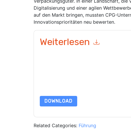
Verpackungsgüter. In einer Landschaft, die v
Digitalisierung und einer agilen Wettbewerb
auf den Markt bringen, mussten CPG-Untern
Innovationsprioritäten neu bewerten.
Weiterlesen
Mit dem Absenden dieses Formulars stimmen Si
marketingbezogene E-Mails oder per Telefon. Si
Webseiten u Mitteilungen unterliegen ihrer Date
Indem Sie diese Ressource anfordern, stimmen 
Daten sind geschützt durch unsere
Datenschutz
Datenschutz@techpublishhub.com
DOWNLOAD
Related Categories:
Führung