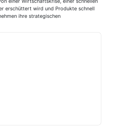
on einer Wirtschaftskrise, einer schnellen
er erschüttert wird und Produkte schnell
ehmen ihre strategischen
e zu
Sopheon
Kontaktaufnahme mit Ihnen
e können sich jederzeit abmelden.
Sopheon
nschutzerklärung.
Sie unseren Nutzungsbedingungen zu. Alle
erklärung
. Bei weiteren Fragen bitte mailen