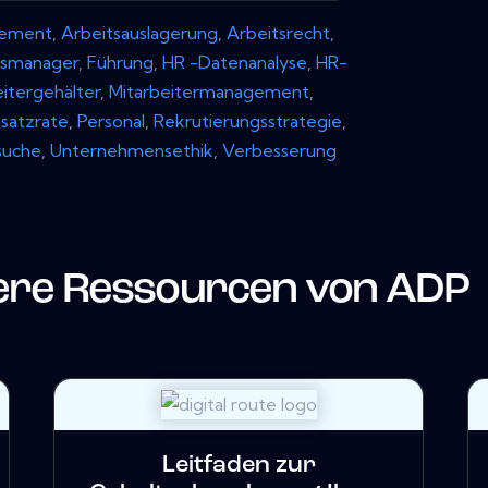
gement
,
Arbeitsauslagerung
,
Arbeitsrecht
,
gsmanager
,
Führung
,
HR -Datenanalyse
,
HR-
eitergehälter
,
Mitarbeitermanagement
,
satzrate
,
Personal
,
Rekrutierungsstrategie
,
suche
,
Unternehmensethik
,
Verbesserung
ere Ressourcen von
ADP
Leitfaden zur