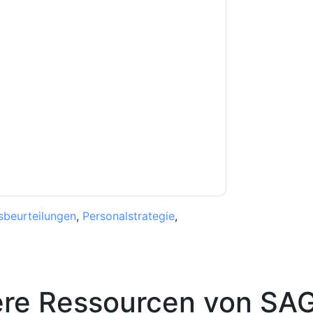
e zu
SAGE
Kontaktaufnahme mit Ihnen
e können sich jederzeit abmelden.
SAGE
nschutzerklärung.
Sie unseren Nutzungsbedingungen zu. Alle
erklärung
. Bei weiteren Fragen bitte mailen
sbeurteilungen
,
Personalstrategie
,
ere Ressourcen von
SA